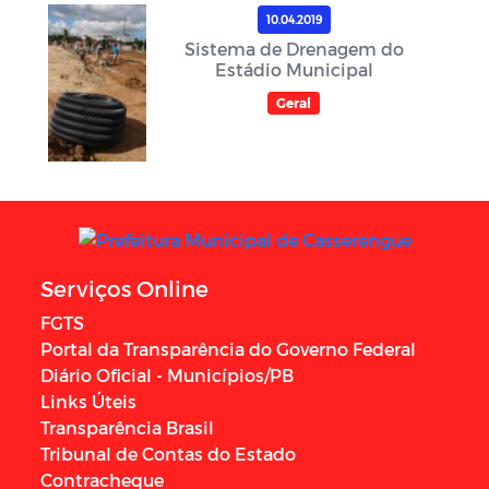
10.04.2019
Sistema de Drenagem do
Estádio Municipal
Geral
Serviços Online
FGTS
Portal da Transparência do Governo Federal
Diário Oficial - Municípios/PB
Links Úteis
Transparência Brasil
Tribunal de Contas do Estado
Contracheque