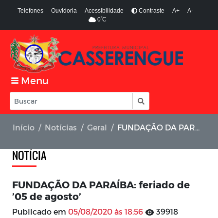
Telefones
Ouvidoria
Acessibilidade
Contraste
A+
A-
º
0
C
Menu
Início
Notícias
Geral
FUNDAÇÃO DA PARAÍBA: feriado de ’05 de agosto’
NOTÍCIA
FUNDAÇÃO DA PARAÍBA: feriado de
’05 de agosto’
Publicado em
05/08/2020 às 18:56
39918