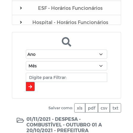
ESF - Horários Funcionários
Hospital - Horários Funcionários
Plano Municipal de Educação - PME
Portarias do Gabinete
Servidores
Sistema de Gerenciamento de Frotas
de Veículos e Máquinas
Contratação (covid-19)
Salvar como:
xls
pdf
csv
txt
Coronavírus
01/11/2021 -
DESPESA -
COMBUSTÍVEL - OUTUBRO 01 A
Comerciantes
20/10/2021 - PREFEITURA