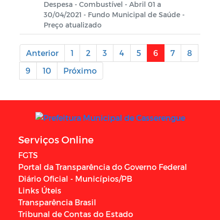
Despesa - Combustível - Abril 01 a
30/04/2021 - Fundo Municipal de Saúde -
Preço atualizado
Anterior
1
2
3
4
5
6
7
8
9
10
Próximo
Serviços Online
FGTS
Portal da Transparência do Governo Federal
Diário Oficial - Municípios/PB
Links Úteis
Transparência Brasil
Tribunal de Contas do Estado