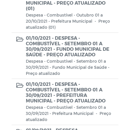
MUNICIPAL - PREÇO ATUALIZADO
AGENDAMENTO DO RG DIGITAL -
(01)
CASSERENGUE-PB
Despesa - Combustível - Outubro 01 a
20/10/2021 - Prefeitura Municipal - Preço
Contratação Direta
atualizado (01)
01/10/2021 -
DESPESA -
Estoque de Medicamento
COMBUSTÍVEL - SETEMBRO 01 A
30/09/2021 - FUNDO MUNICIPAL DE
POLITICA NACIONAL ALDIR BLANC -
SAÚDE - PREÇO ATUALIZADO
PNAB CASSERENGUE/PB
Despesa - Combustível - Setembro 01 a
30/09/2021 - Fundo Municipal de Saúde -
Conselho Municipal de Assistência
Preço atualizado
Social - CMAS
01/10/2021 -
DESPESA -
COMBUSTÍVEL - SETEMBRO 01 A
30/09/2021 - PREFEITURA
MUNICIPAL - PREÇO ATUALIZADO
Despesa - Combustível - Setembro 01 a
30/09/2021 - Prefeitura Municipal - Preço
atualizado