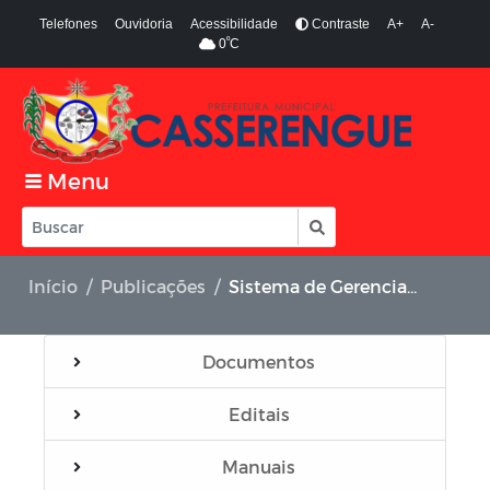
Telefones
Ouvidoria
Acessibilidade
Contraste
A+
A-
º
0
C
Menu
Início
Publicações
Sistema de Gerenciamento de Frotas de Veículos e Máquinas
Documentos
Editais
Manuais