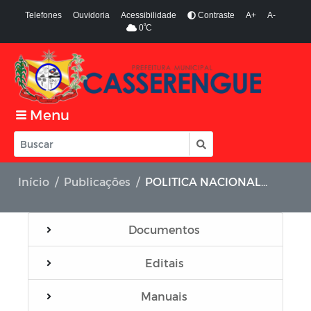
Telefones
Ouvidoria
Acessibilidade
Contraste
A+
A-
º
0
C
Menu
Início
Publicações
POLITICA NACIONAL ALDIR BLANC - PNAB CASSERENGUE/PB
Documentos
Editais
Manuais