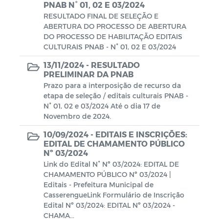
PNAB N° 01, 02 E 03/2024
AGENDAMENTO DO RG DIGITAL -
RESULTADO FINAL DE SELEÇÃO E
CASSERENGUE-PB
ABERTURA DO PROCESSO DE ABERTURA
DO PROCESSO DE HABILITAÇÃO EDITAIS
Contratação Direta
CULTURAIS PNAB - N° 01, 02 E 03/2024
13/11/2024 -
RESULTADO
Estoque de Medicamento
PRELIMINAR DA PNAB
Prazo para a interposição de recurso da
POLITICA NACIONAL ALDIR BLANC -
etapa de seleção / editais culturais PNAB -
PNAB CASSERENGUE/PB
N° 01, 02 e 03/2024 Até o dia 17 de
Novembro de 2024.
Conselho Municipal de Assistência
10/09/2024 -
Social - CMAS
EDITAIS E INSCRIÇÕES:
EDITAL DE CHAMAMENTO PÚBLICO
Nº 03/2024
Link do Edital N° Nº 03/2024: EDITAL DE
CHAMAMENTO PÚBLICO Nº 03/2024 |
Editais - Prefeitura Municipal de
CasserengueLink Formulário de Inscrição
Edital Nº 03/2024: EDITAL Nº 03/2024 -
CHAMA...