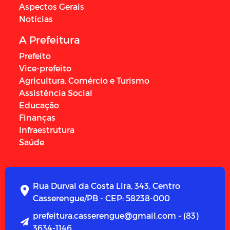
Aspectos Gerais
Notícias
A Prefeitura
Prefeito
Vice-prefeito
Agricultura, Comércio e Turismo
Assistência Social
Educação
Finanças
Infraestrutura
Saúde
Rua Durval da Costa Lira, 343, Centro
Casserengue/PB - CEP: 58238-000
prefeitura.casserengue@gmail.com - (83)
3634-1146