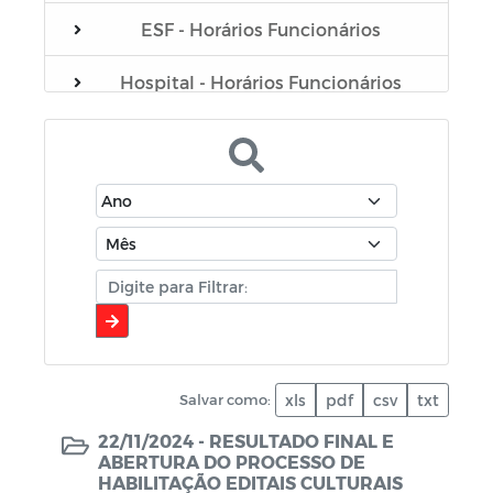
ESF - Horários Funcionários
Hospital - Horários Funcionários
Plano Municipal de Educação - PME
Portarias do Gabinete
Servidores
Sistema de Gerenciamento de Frotas
de Veículos e Máquinas
Contratação (covid-19)
Salvar como:
xls
pdf
csv
txt
Coronavírus
22/11/2024 -
RESULTADO FINAL E
ABERTURA DO PROCESSO DE
Comerciantes
HABILITAÇÃO EDITAIS CULTURAIS