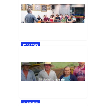
Prefeitura entrega certificados do
curso de criação de peixe...
Geral
12.08.2025
Palestra fortalece o
empreendedorismo em
Casserengue
Geral
28.07.2025