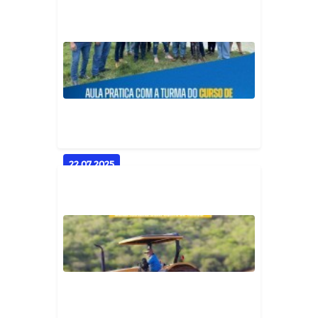
DIA DO AGRICULTOR |
Homenagem a quem cultiva o
futuro do Bra...
Geral
22.07.2025
CAPACITAÇÃO NO CAMPO | Aula
prática sobre Criação de Peixe e...
Geral