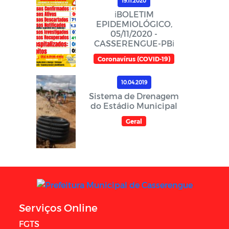
19.11.2020
ℹ️BOLETIM
EPIDEMIOLÓGICO,
05/11/2020 -
CASSERENGUE-PBℹ️
Coronavírus (COVID-19)
10.04.2019
Sistema de Drenagem
do Estádio Municipal
Geral
Serviços Online
FGTS