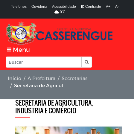
Telefones
Ouvidoria
Acessibilidade
Contraste
A+
A-
º
0
C
Menu
Início
A Prefeitura
Secretarias
Secretaria de Agricultura, Indústria e Comércio
SECRETARIA DE AGRICULTURA,
INDÚSTRIA E COMÉRCIO