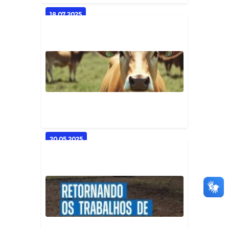
18.07.2025
AGRICULTURA FAMILIAR
FORTALECIDA | Corte de Terra já
benefic...
Geral
20.05.2025
Atualização Cadastral do
Rebanho: Produtores Rurais
Devem Co...