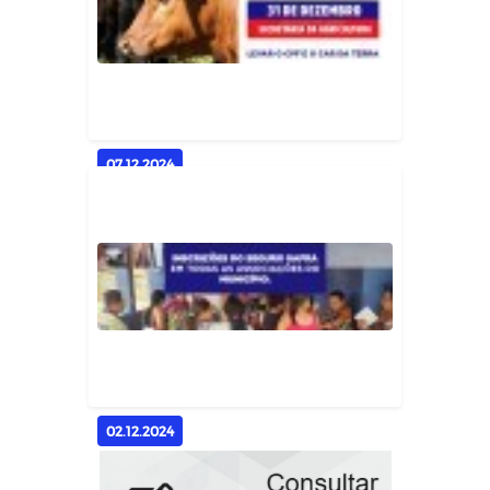
Concluído com Sucesso! 🎓✨
Geral
07.12.2024
📢 Campanha de Atualização
Cadastral PRORROGADA 📢
Geral
02.12.2024