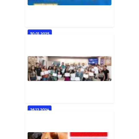
Geral
30.01.2025
Diálogo e planejamento!
Geral
26.12.2024
💻🖱️ Curso de Informática