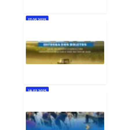
Geral
17.05.2025
Início do Corte de Terra nas
Comunidades Rurais de
Cassereng...
Geral
18.02.2025
Atenção, Agricultores! Entrega
dos Boletos do Garantia Safra...