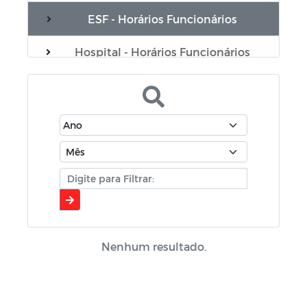
ESF - Horários Funcionários
Hospital - Horários Funcionários
Plano Municipal de Educação - PME
Portarias do Gabinete
Servidores
Sistema de Gerenciamento de Frotas
de Veículos e Máquinas
Contratação (covid-19)
Nenhum resultado.
Coronavírus
Comerciantes