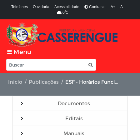
Telefones
Ouvidoria
Acessibilidade
Contraste
A+
A-
º
0
C
Menu
Início
Publicações
ESF - Horários Funcionários
Documentos
Editais
Manuais