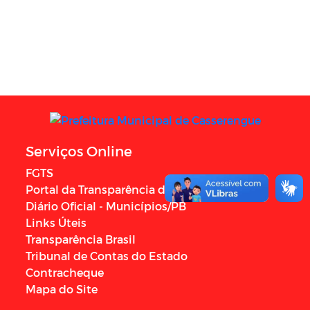
Serviços Online
FGTS
Portal da Transparência do Governo Federal
Diário Oficial - Municípios/PB
Links Úteis
Transparência Brasil
Tribunal de Contas do Estado
Contracheque
Mapa do Site