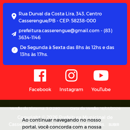
Rua Durval da Costa Lira, 343, Centro
Casserengue/PB - CEP: 58238-000
prefeitura.casserengue@gmail.com - (83)
3634-1146
De Segunda à Sexta das 8hs às 12hs e das
13hs às 17hs.
Facebook
Instagram
YouTube
Versão do Sistema: 5.0.280
Data da Versão: 18/03/2026
Copyright © 2026 Prefeitura Municipal de
Ao continuar navegando no nosso
Casserengue. Todos os direitos reservados.
SUBIR
portal, você concorda com a nossa