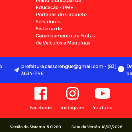
Plano Municipal de
Educação - PME
Portarias do Gabinete
Servidores
Sistema de
Gerenciamento de Frotas
de Veículos e Máquinas
o
prefeitura.casserengue@gmail.com - (83)
De
3634-1146
da
Facebook
Instagram
YouTube
Versão do Sistema: 5.0.280
Data da Versão: 18/03/2026