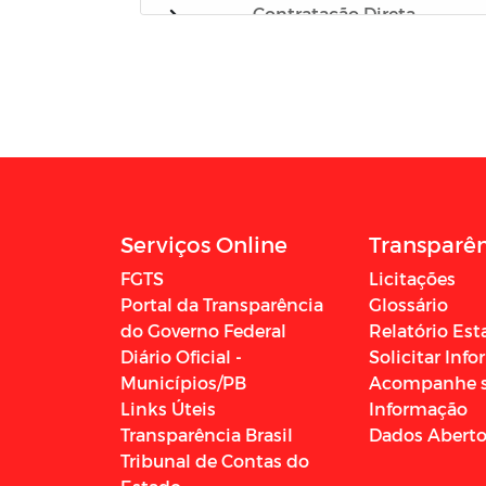
Contratação Direta
Estoque de Medicamento
POLITICA NACIONAL ALDIR
BLANC - PNAB
CASSERENGUE/PB
Conselho Municipal de
Assistência Social - CMAS
Serviços Online
Transparê
FGTS
Licitações
Portal da Transparência
Glossário
do Governo Federal
Relatório Est
Diário Oficial -
Solicitar Inf
Municípios/PB
Acompanhe 
Links Úteis
Informação
Transparência Brasil
Dados Abert
Tribunal de Contas do