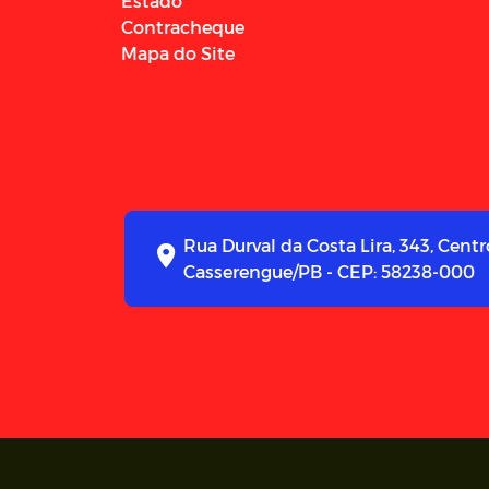
Estado
Contracheque
Mapa do Site
Rua Durval da Costa Lira, 343, Centr
Casserengue/PB - CEP: 58238-000