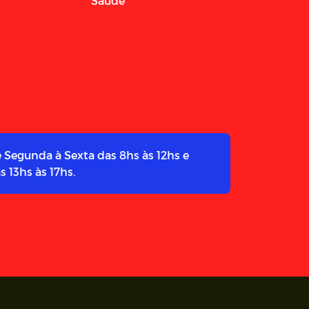
Saúde
 Segunda à Sexta das 8hs às 12hs e
s 13hs às 17hs.