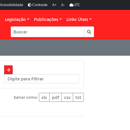
º
Acessibilidade
Contraste
A+
A-
0
C
Legislação
Publicações
Links Úteis
Salvar como:
xls
pdf
csv
txt