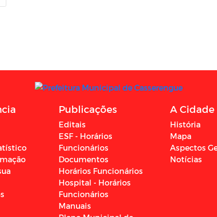
ncia
Publicações
A Cidade
Editais
História
ESF - Horários
Mapa
atístico
Funcionários
Aspectos Ge
ormação
Documentos
Notícias
sua
Horários Funcionários
Hospital - Horários
os
Funcionários
Manuais