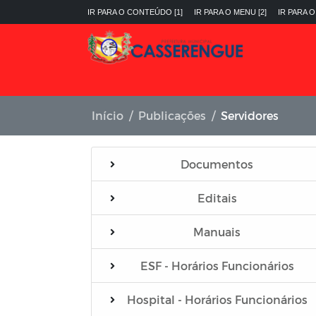
IR PARA O CONTEÚDO [1]
IR PARA O MENU [2]
IR PARA O
Início
Publicações
Servidores
Documentos
Editais
Manuais
ESF - Horários Funcionários
Hospital - Horários Funcionários