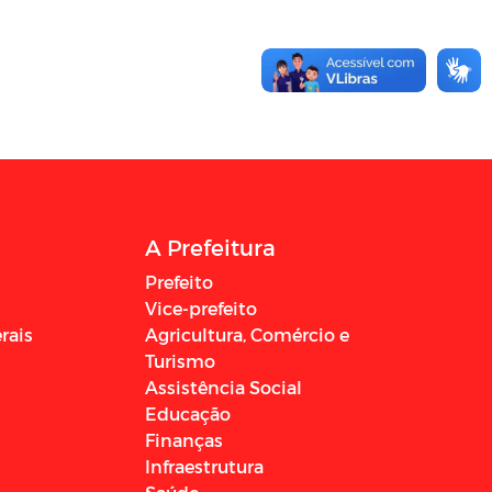
A Prefeitura
Prefeito
Vice-prefeito
rais
Agricultura, Comércio e
Turismo
Assistência Social
Educação
Finanças
Infraestrutura