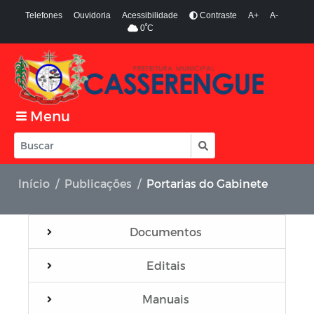
Telefones
Ouvidoria
Acessibilidade
Contraste
A+
A-
º
0
C
Menu
Início
Publicações
Portarias do Gabinete
Documentos
Editais
Manuais