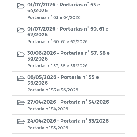
01/07/2026 -
Portarias n° 63 e
AGENDAMENTO DO RG DIGITAL -
64/2026
CASSERENGUE-PB
Portarias n° 63 e 64/2026
Contratação Direta
01/07/2026 -
Portarias n° 60, 61 e
62/2026
Portarias n° 60, 61 e 62/2026.
Estoque de Medicamento
30/06/2026 -
Portarias n° 57, 58 e
POLITICA NACIONAL ALDIR BLANC -
59/2026
PNAB CASSERENGUE/PB
Portarias n° 57, 58 e 59/2026
Conselho Municipal de Assistência
08/05/2026 -
Portaria n° 55 e
56/2026
Social - CMAS
Portaria n° 55 e 56/2026
27/04/2026 -
Portaria n° 54/2026
Portaria n° 54/2026
24/04/2026 -
Portaria n° 53/2026
Portaria n° 53/2026