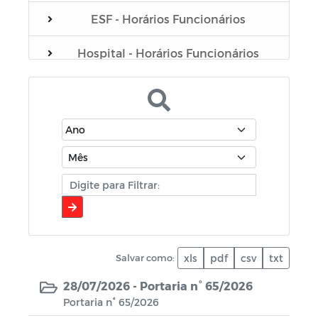
ESF - Horários Funcionários
Hospital - Horários Funcionários
Plano Municipal de Educação - PME
Portarias do Gabinete
Servidores
Sistema de Gerenciamento de Frotas
de Veículos e Máquinas
Contratação (covid-19)
Salvar como:
xls
pdf
csv
txt
Coronavírus
28/07/2026 -
Portaria n° 65/2026
Portaria n° 65/2026
Comerciantes