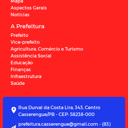
Mapa
Aspectos Gerais
Notícias
A Prefeitura
Prefeito
Vice-prefeito
Agricultura, Comércio e Turismo
Assistência Social
Educação
Finanças
Infraestrutura
Saúde
Rua Durval da Costa Lira, 343, Centro
Casserengue/PB - CEP: 58238-000
prefeitura.casserengue@gmail.com - (83)