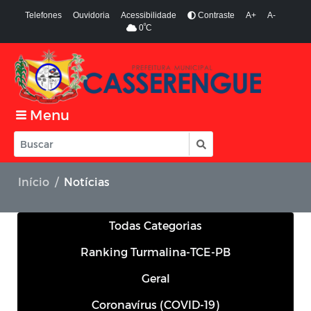
Telefones
Ouvidoria
Acessibilidade
Contraste
A+
A-
º
0
C
Menu
Início
Notícias
Todas Categorias
Ranking Turmalina-TCE-PB
Geral
Coronavírus (COVID-19)