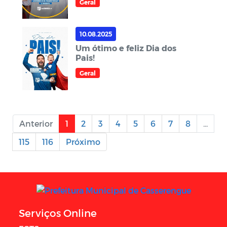
Geral
10.08.2025
Um ótimo e feliz Dia dos
Pais!
Geral
Anterior
1
2
3
4
5
6
7
8
...
115
116
Próximo
Serviços Online