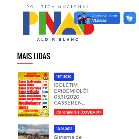
MAIS LIDAS
19.11.2020
ℹ️BOLETIM
EPIDEMIOLÓGICO,
05/11/2020 -
CASSERENGUE-
PBℹ️
Coronavírus (COVID-19)
10.04.2019
Sistema de