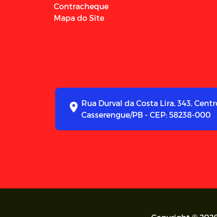
Contracheque
Mapa do Site
Rua Durval da Costa Lira, 343, Centr
Casserengue/PB - CEP: 58238-000