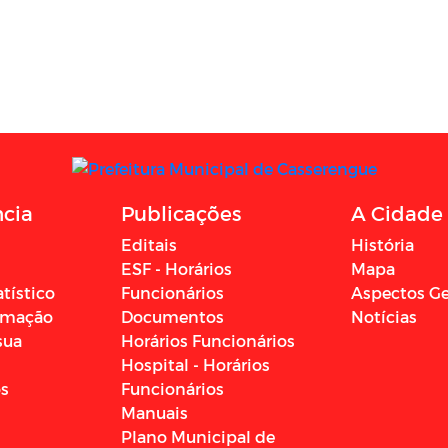
ncia
Publicações
A Cidade
Editais
História
ESF - Horários
Mapa
atístico
Funcionários
Aspectos Ge
ormação
Documentos
Notícias
sua
Horários Funcionários
Hospital - Horários
os
Funcionários
Manuais
Plano Municipal de