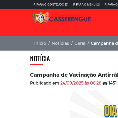
IR PARA O CONTEÚDO [1]
IR PARA O MENU [2]
IR PARA O
Início
Notícias
Geral
Campanha de
NOTÍCIA
Campanha de Vacinação Antirrá
Publicado em
24/09/2025 às 08:28
1451