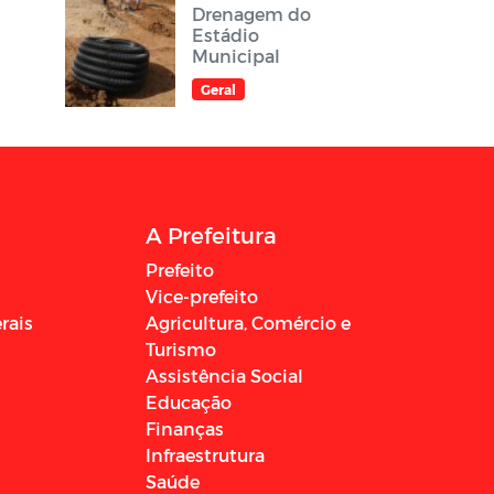
Drenagem do
Estádio
Municipal
Geral
A Prefeitura
Prefeito
Vice-prefeito
rais
Agricultura, Comércio e
Turismo
Assistência Social
Educação
Finanças
Infraestrutura
Saúde