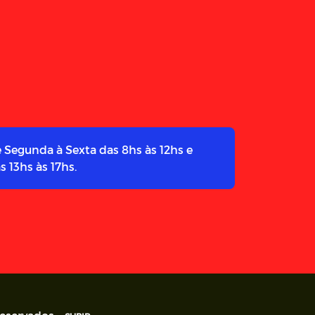
 Segunda à Sexta das 8hs às 12hs e
s 13hs às 17hs.