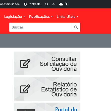
º
Acessibilidade
Contraste
A+
A-
0
C
Legislação
Publicações
Links Úteis