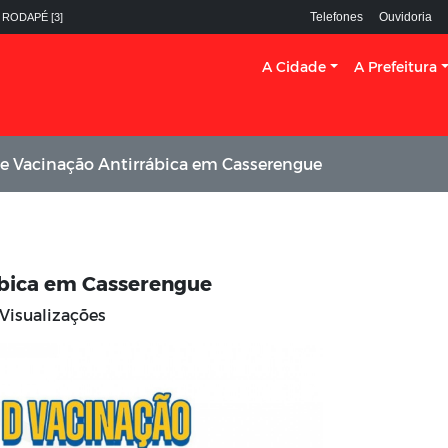
Telefones
Ouvidoria
 RODAPÉ [3]
A Cidade
A Prefeitura
 Vacinação Antirrábica em Casserengue
bica em Casserengue
 Visualizações