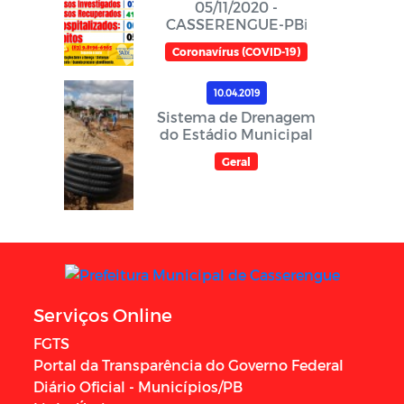
05/11/2020 -
CASSERENGUE-PBℹ️
Coronavírus (COVID-19)
10.04.2019
Sistema de Drenagem
do Estádio Municipal
Geral
Serviços Online
FGTS
Portal da Transparência do Governo Federal
Diário Oficial - Municípios/PB