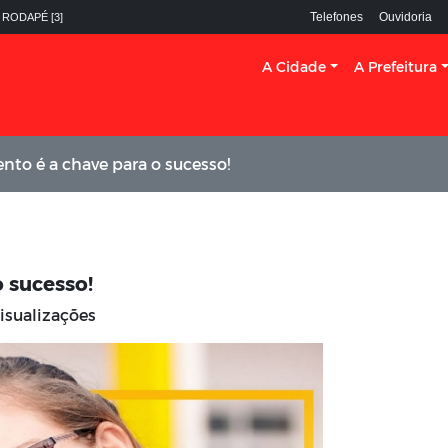
Telefones
Ouvidoria
 RODAPÉ [3]
A Cidade
A Prefeitura
to é a chave para o sucesso!
 sucesso!
isualizações