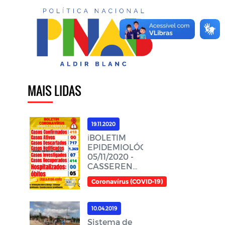
MAIS LIDAS
19.11.2020
ℹ️BOLETIM
EPIDEMIOLÓGICO,
05/11/2020 -
CASSERENGUE-
PBℹ️
Coronavírus (COVID-19)
10.04.2019
Sistema de