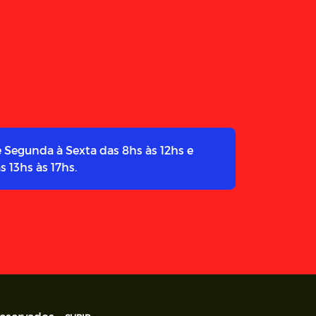
 Segunda à Sexta das 8hs às 12hs e
s 13hs às 17hs.