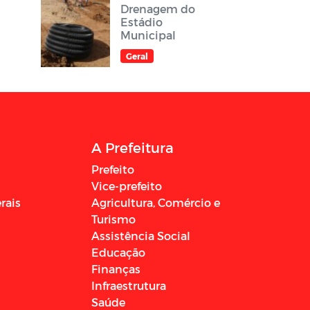
Drenagem do
Estádio
Municipal
Geral
A Prefeitura
Prefeito
Vice-prefeito
rais
Agricultura, Comércio e
Turismo
Assistência Social
Educação
Finanças
Infraestrutura
Saúde