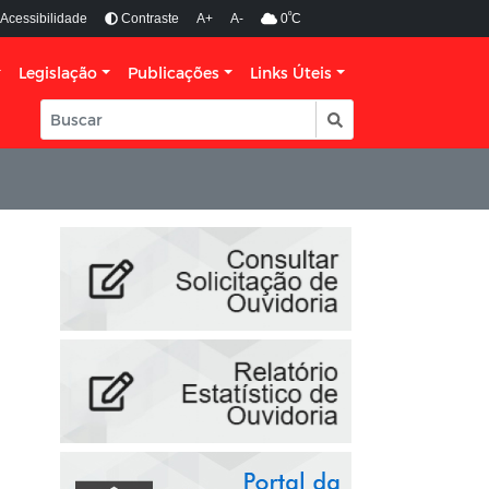
º
Acessibilidade
Contraste
A+
A-
0
C
Legislação
Publicações
Links Úteis