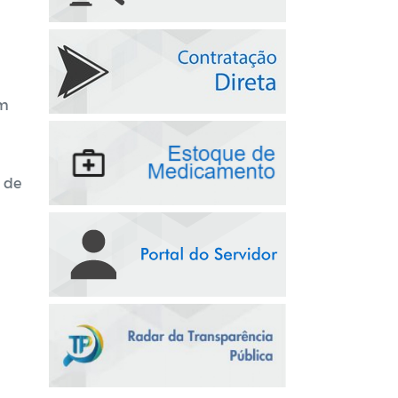
am
 de