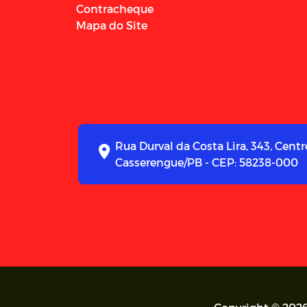
Contracheque
Mapa do Site
Rua Durval da Costa Lira, 343, Centr
Casserengue/PB - CEP: 58238-000