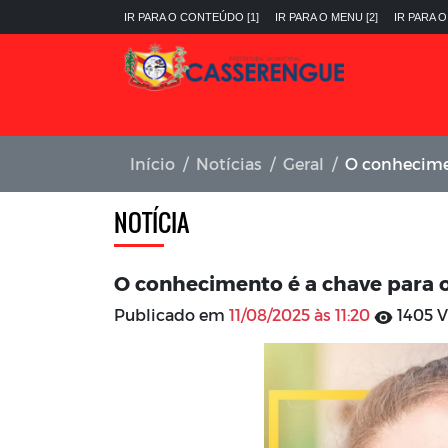
IR PARA O CONTEÚDO [1]
IR PARA O MENU [2]
IR PARA O
Início
Notícias
Geral
O conhecimen
NOTÍCIA
O conhecimento é a chave para o
Publicado em
11/08/2025 às 11:20
1405 V