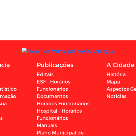
ncia
Publicações
A Cidade
Editais
História
ESF - Horários
Mapa
atístico
Funcionários
Aspectos Ge
ormação
Documentos
Notícias
sua
Horários Funcionários
Hospital - Horários
os
Funcionários
Manuais
Plano Municipal de