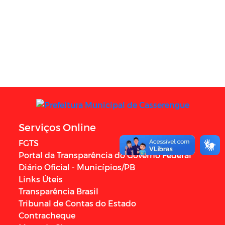
Serviços Online
FGTS
Portal da Transparência do Governo Federal
Diário Oficial - Municípios/PB
Links Úteis
Transparência Brasil
Tribunal de Contas do Estado
Contracheque