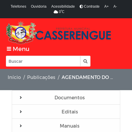
Telefones
Ouvidoria
Acessibilidade
Contraste
A+
A-
º
0
C
Menu
Início
Publicações
AGENDAMENTO DO RG DIGITAL - CASSERENGUE-PB
Documentos
Editais
Manuais