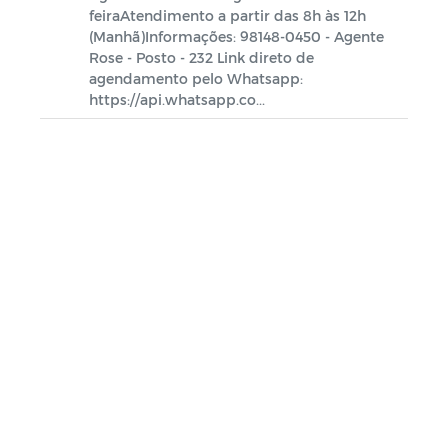
feiraAtendimento a partir das 8h às 12h
AGENDAMENTO DO RG DIGITAL -
(Manhã)Informações: 98148-0450 - Agente
CASSERENGUE-PB
Rose - Posto - 232 Link direto de
agendamento pelo Whatsapp:
Contratação Direta
https://api.whatsapp.co...
Estoque de Medicamento
POLITICA NACIONAL ALDIR BLANC -
PNAB CASSERENGUE/PB
Conselho Municipal de Assistência
Social - CMAS