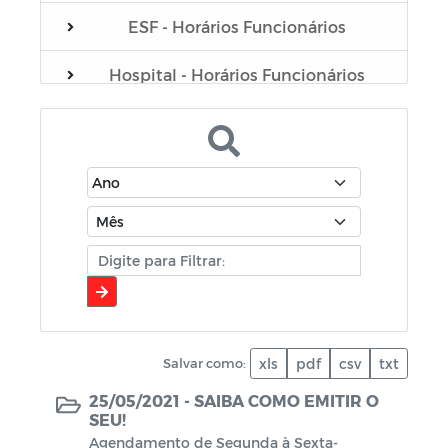
ESF - Horários Funcionários
Hospital - Horários Funcionários
Plano Municipal de Educação - PME
Portarias do Gabinete
Servidores
Sistema de Gerenciamento de Frotas
de Veículos e Máquinas
Contratação (covid-19)
Salvar como:
xls
pdf
csv
txt
Coronavírus
25/05/2021 -
SAIBA COMO EMITIR O
SEU!
Comerciantes
Agendamento de Segunda à Sexta-