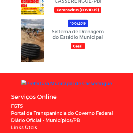
CASSERENGUE-PBℹ️
Coronavírus (COVID-19)
10.04.2019
Sistema de Drenagem
do Estádio Municipal
Geral
Serviços Online
FGTS
Portal da Transparência do Governo Federal
Diário Oficial - Municípios/PB
Links Úteis