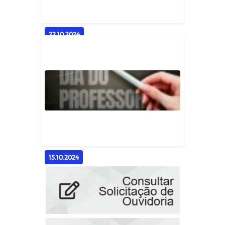
Geral
22.10.2024
Alunos da Rede Municipal de
Ensino Vivenciam Aventura
Inédit...
Geral
15.10.2024
A Educação Constrói Pontes para
um Futuro de Possibilidades