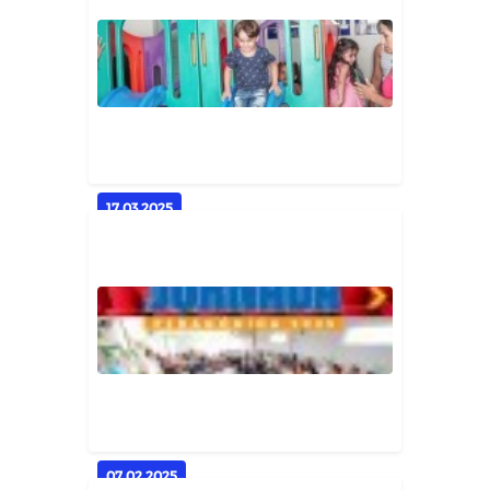
Homenagem às Mães de
Casserengue
Geral
17.03.2025
Creche Professora Maria Sérgio de
Morais já recebe crianças...
Geral
07.02.2025