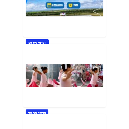
sucesso!
Geral
30.07.2025
Prefeitura de Casserengue
Entrega Nova Escola Professora
Bea...
Geral
23.05.2025