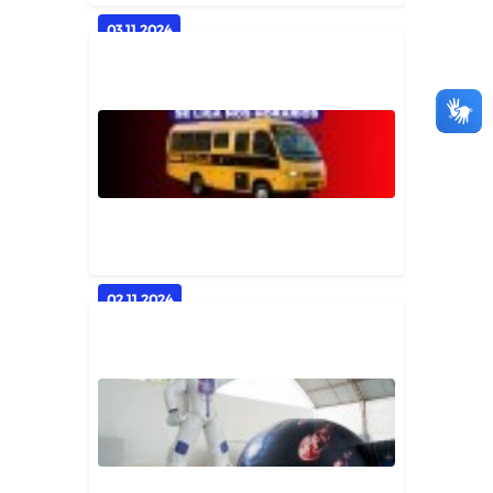
03.11.2024
Estudantes!
Geral
02.11.2024
Ei, você estudante! Vai fazer o
Enem? Prepare-se com apoio d...