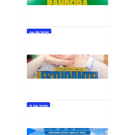
Geral
04.09.2025
Prefeitura convida para
Solenidade de Hasteamento da
Bandeir...
Geral
11.08.2025
O conhecimento é a chave para o