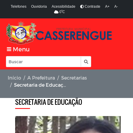
Telefones
Ouvidoria
Acessibilidade
Contraste
A+
A-
º
0
C
Menu
Início
A Prefeitura
Secretarias
Secretaria de Educação
SECRETARIA DE EDUCAÇÃO