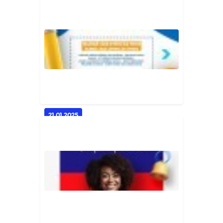
Jornada Pedagógica marca início
do ano letivo em Casserengue
Geral
21.01.2025
📢 Matrículas Abertas!
Geral