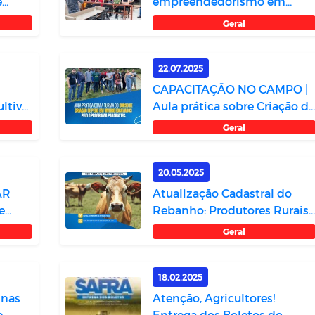
e
empreendedorismo em
Casserengue
Geral
22.07.2025
CAPACITAÇÃO NO CAMPO |
ltiva
Aula prática sobre Criação de
Peixe e...
Geral
20.05.2025
AR
Atualização Cadastral do
e
Rebanho: Produtores Rurais
Devem Co...
Geral
18.02.2025
 nas
Atenção, Agricultores!
e
Entrega dos Boletos do