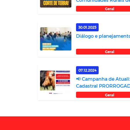
Cassereng...
Geral
30.01.2025
Diálogo e planejamento
Geral
07.12.2024
📢 Campanha de Atuali
Cadastral PRORROGAD
Geral