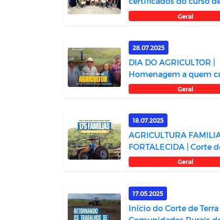
certificados do curso d
criação de peixe...
Geral
28.07.2025
DIA DO AGRICULTOR |
Homenagem a quem cu
o futuro do Bra...
Geral
18.07.2025
AGRICULTURA FAMILI
FORTALECIDA | Corte d
Terra já benefic...
Geral
17.05.2025
Início do Corte de Terra
Comunidades Rurais d