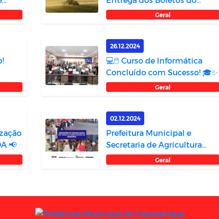
Garantia Safra...
Geral
26.12.2024
!
💻🖱️ Curso de Informática
Concluído com Sucesso! 🎓✨
Geral
02.12.2024
zação
Prefeitura Municipal e
A 📢
Secretaria de Agricultura
Realizam In...
Geral