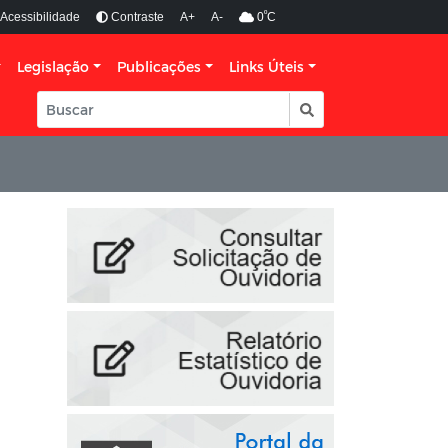
º
Acessibilidade
Contraste
A+
A-
0
C
Legislação
Publicações
Links Úteis