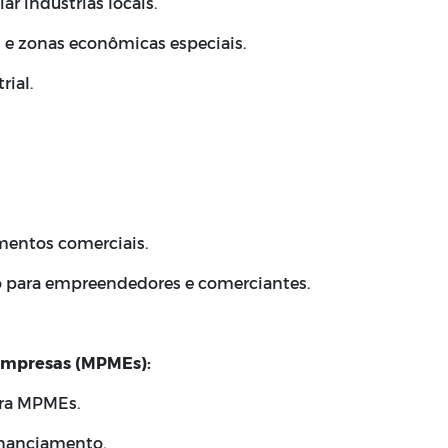
ar indústrias locais.
is e zonas econômicas especiais.
rial.
imentos comerciais.
 para empreendedores e comerciantes.
 Empresas (MPMEs):
ara MPMEs.
financiamento.