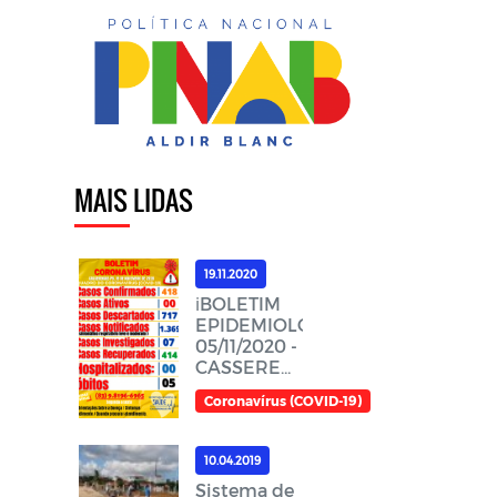
MAIS LIDAS
19.11.2020
ℹ️BOLETIM
EPIDEMIOLÓGICO,
05/11/2020 -
CASSERENGUE-
PBℹ️
Coronavírus (COVID-19)
10.04.2019
Sistema de