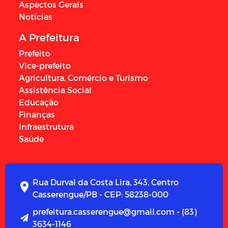
Aspectos Gerais
Notícias
A Prefeitura
Prefeito
Vice-prefeito
Agricultura, Comércio e Turismo
Assistência Social
Educação
Finanças
Infraestrutura
Saúde
Rua Durval da Costa Lira, 343, Centro
Casserengue/PB - CEP: 58238-000
prefeitura.casserengue@gmail.com - (83)
3634-1146