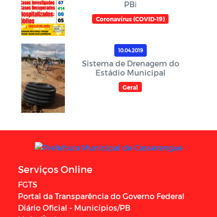
PBℹ️
Coronavírus (COVID-19)
10.04.2019
Sistema de Drenagem do
Estádio Municipal
Geral
Serviços Online
FGTS
Portal da Transparência do Governo Federal
Diário Oficial - Municípios/PB