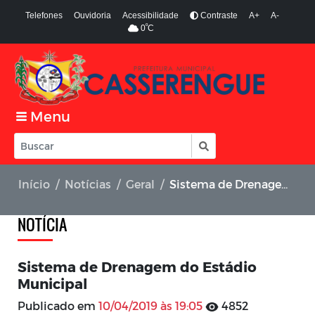
Telefones
Ouvidoria
Acessibilidade
Contraste
A+
A-
º
0
C
Menu
Início
Notícias
Geral
Sistema de Drenagem do Estádio Municipal
NOTÍCIA
Sistema de Drenagem do Estádio
Municipal
Publicado em
10/04/2019 às 19:05
4852