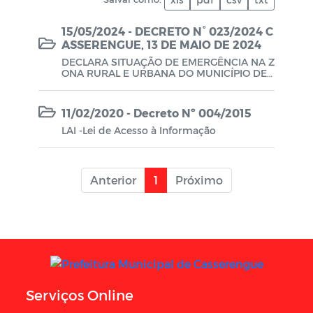
PPA - Plano Purianual
15/05/2024 - DECRETO N° 023/2024 C
QDD - Quadro de Detalhamento da
ASSERENGUE, 13 DE MAIO DE 2024
Despesa
DECLARA SITUAÇÃO DE EMERGÊNCIA NA Z
ONA RURAL E URBANA DO MUNICÍPIO DE
RGF - Relatório de Gestão Fiscal
CASSERENGUE AFETADAS PELA ESTIAGEM
E DÁ OUTRAS PROVIDÊNCIAS.
RREO - Relatório Resumido de Execução
11/02/2020 - Decreto Nº 004/2015
Orçamentária
LAI -Lei de Acesso à Informação
Anterior
1
Próximo
Serviços Online