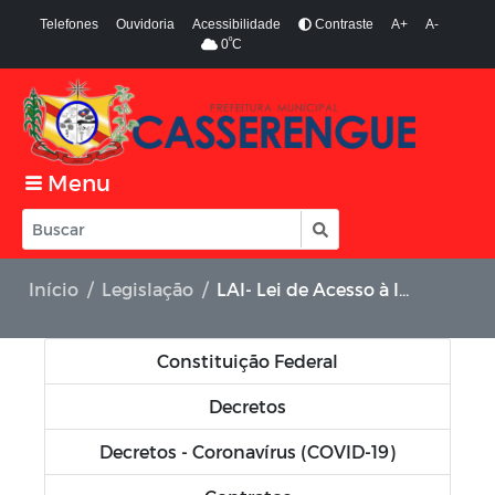
Telefones
Ouvidoria
Acessibilidade
Contraste
A+
A-
º
0
C
Menu
Início
Legislação
LAI- Lei de Acesso à Informação
Constituição Federal
Decretos
Decretos - Coronavírus (COVID-19)