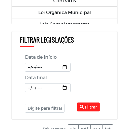
Contratos
Lei Orgânica Municipal
Leis Complementares
Leis Ordinárias
FILTRAR LEGISLAÇÕES
Diário oficial
Data de início
Lei de Improbidade Administrativa
Lei de Responsabilidade Fiscal
Data final
LAI- Lei de Acesso à Informação
LDO - Lei de Diretrizes Orçamentárias
LOA - Lei Orçamentária Anual
Filtrar
PCA - Prestação de Contas Anual
Salvar como:
xls
pdf
csv
txt