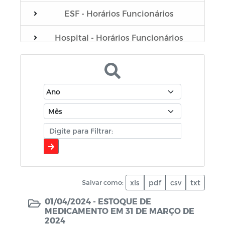
ESF - Horários Funcionários
Hospital - Horários Funcionários
Plano Municipal de Educação - PME
Portarias do Gabinete
Servidores
Sistema de Gerenciamento de Frotas
de Veículos e Máquinas
Contratação (covid-19)
Salvar como:
xls
pdf
csv
txt
Coronavírus
01/04/2024 -
ESTOQUE DE
MEDICAMENTO EM 31 DE MARÇO DE
Comerciantes
2024