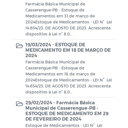
Farmácia Básica Municipal de
AGENDAMENTO DO RG DIGITAL -
Casserengue-PB - Estoque de
CASSERENGUE-PB
Medicamentos em 31 de março de
2024Estoque de Medicamentos - LEI N° Lei
Contratação Direta
14.654/23, DE AGOSTO DE 2023. Acrescenta
dispositivo à Lei n° 8.0...
Estoque de Medicamento
19/03/2024 -
ESTOQUE DE
MEDICAMENTO EM 18 DE MARÇO DE
POLITICA NACIONAL ALDIR BLANC -
2024
PNAB CASSERENGUE/PB
Farmácia Básica Municipal de
Casserengue-PB - Estoque de
Conselho Municipal de Assistência
Medicamentos em 18 de março de
Social - CMAS
2024Estoque de Medicamentos - LEI N° Lei
14.654/23, DE AGOSTO DE 2023. Acrescenta
dispositivo à Lei n° 8.0...
29/02/2024 -
Farmácia Básica
Municipal de Casserengue-PB -
ESTOQUE DE MEDICAMENTO EM 29
DE FEVEREIRO DE 2024
Estoque de Medicamentos - LEI N° Lei