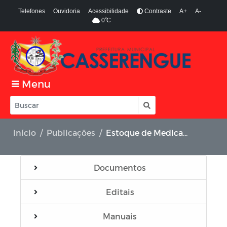
Telefones
Ouvidoria
Acessibilidade
Contraste
A+
A-
º
0
C
Menu
Início
Publicações
Estoque de Medicamento
Documentos
Editais
Manuais