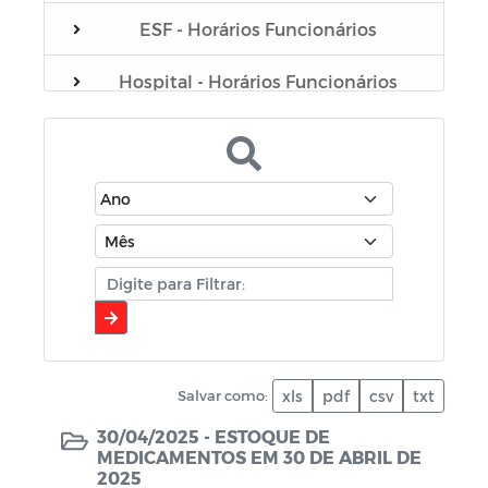
ESF - Horários Funcionários
Hospital - Horários Funcionários
Plano Municipal de Educação - PME
Portarias do Gabinete
Servidores
Sistema de Gerenciamento de Frotas
de Veículos e Máquinas
Contratação (covid-19)
Salvar como:
xls
pdf
csv
txt
Coronavírus
30/04/2025 -
ESTOQUE DE
MEDICAMENTOS EM 30 DE ABRIL DE
Comerciantes
2025