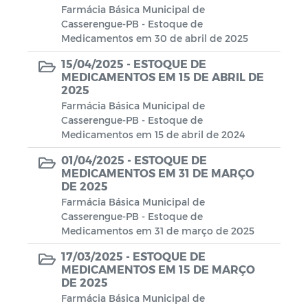
Farmácia Básica Municipal de
AGENDAMENTO DO RG DIGITAL -
Casserengue-PB - Estoque de
CASSERENGUE-PB
Medicamentos em 30 de abril de 2025
Contratação Direta
15/04/2025 -
ESTOQUE DE
MEDICAMENTOS EM 15 DE ABRIL DE
2025
Estoque de Medicamento
Farmácia Básica Municipal de
Casserengue-PB - Estoque de
POLITICA NACIONAL ALDIR BLANC -
Medicamentos em 15 de abril de 2024
PNAB CASSERENGUE/PB
01/04/2025 -
ESTOQUE DE
Conselho Municipal de Assistência
MEDICAMENTOS EM 31 DE MARÇO
DE 2025
Social - CMAS
Farmácia Básica Municipal de
Casserengue-PB - Estoque de
Medicamentos em 31 de março de 2025
17/03/2025 -
ESTOQUE DE
MEDICAMENTOS EM 15 DE MARÇO
DE 2025
Farmácia Básica Municipal de