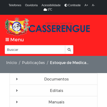
Telefones
Ouvidoria
Acessibilidade
Contraste
A+
A-
º
0
C
Menu
Início
Publicações
Estoque de Medicamento
Documentos
Editais
Manuais