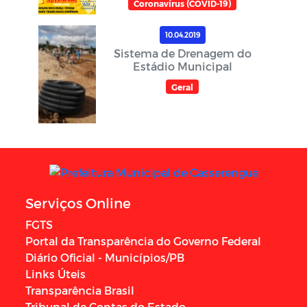
Coronavírus (COVID-19)
10.04.2019
Sistema de Drenagem do
Estádio Municipal
Geral
Serviços Online
FGTS
Portal da Transparência do Governo Federal
Diário Oficial - Municípios/PB
Links Úteis
Transparência Brasil
Tribunal de Contas do Estado