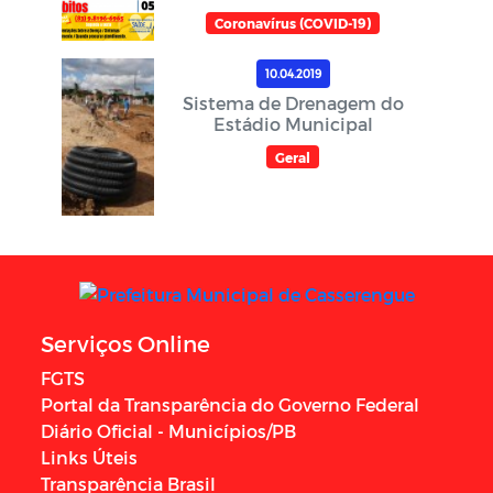
Coronavírus (COVID-19)
10.04.2019
Sistema de Drenagem do
Estádio Municipal
Geral
Serviços Online
FGTS
Portal da Transparência do Governo Federal
Diário Oficial - Municípios/PB
Links Úteis
Transparência Brasil