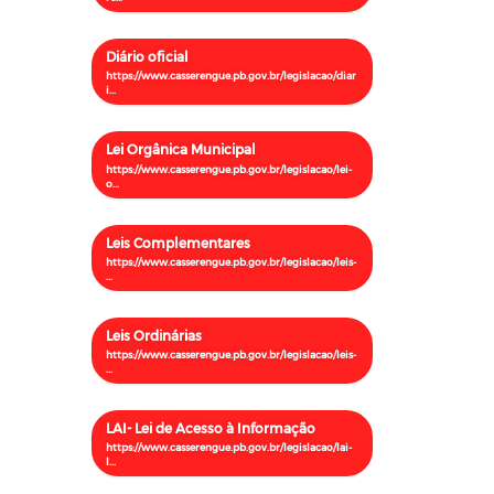
Diário oficial
Lei Orgânica Municipal
Leis Complementares
Leis Ordinárias
LAI- Lei de Acesso à Informação