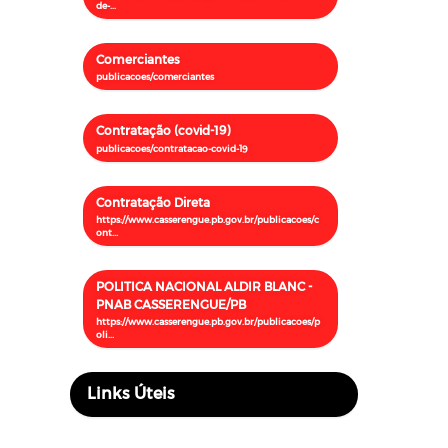
Comerciantes
Contratação (covid-19)
Contratação Direta
POLITICA NACIONAL ALDIR BLANC -
PNAB CASSERENGUE/PB
Links Úteis