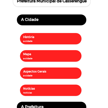
Prefeitura Municipal de Casserengue
A Cidade
História
Mapa
Aspectos Gerais
Notícias
A Prefeitura