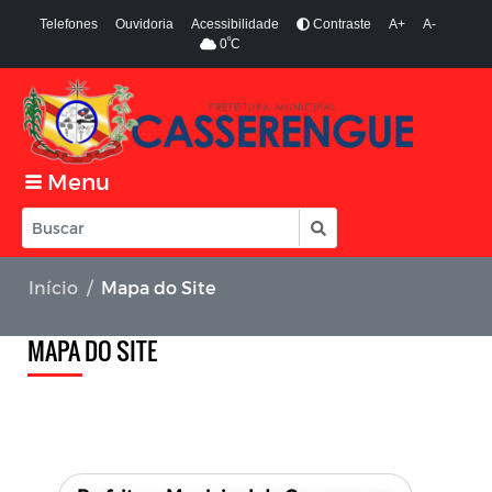
Telefones
Ouvidoria
Acessibilidade
Contraste
A+
A-
º
0
C
Menu
Início
Mapa do Site
MAPA DO SITE