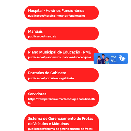
Hospital - Horários Funcionários
Manuais
Plano Municipal de Educação - PME
Portarias do Gabinete
Servidores
Sistema de Gerenciamento de Frotas
de Veículos e Máquinas