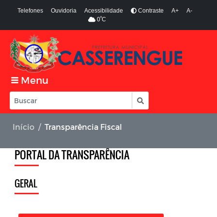
Telefones
Ouvidoria
Acessibilidade
Contraste
A+
A-
º
0
C
Menu
Início
Transparência Fiscal
PORTAL DA TRANSPARÊNCIA
GERAL