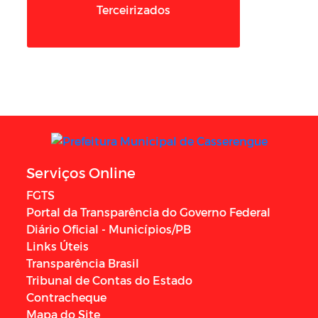
Terceirizados
Serviços Online
FGTS
Portal da Transparência do Governo Federal
Diário Oficial - Municípios/PB
Links Úteis
Transparência Brasil
Tribunal de Contas do Estado
Contracheque
Mapa do Site