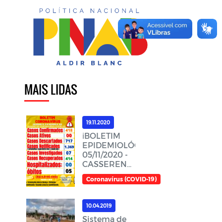
MAIS LIDAS
19.11.2020
ℹ️BOLETIM
EPIDEMIOLÓGICO,
05/11/2020 -
CASSERENGUE-
PBℹ️
Coronavírus (COVID-19)
10.04.2019
Sistema de