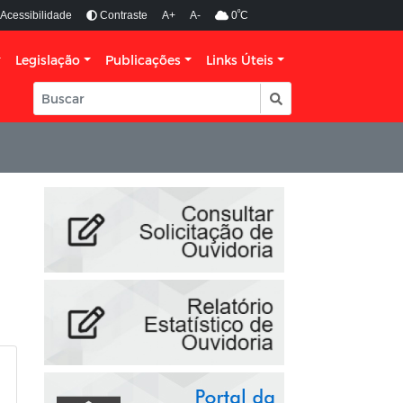
º
Acessibilidade
Contraste
A+
A-
0
C
Legislação
Publicações
Links Úteis