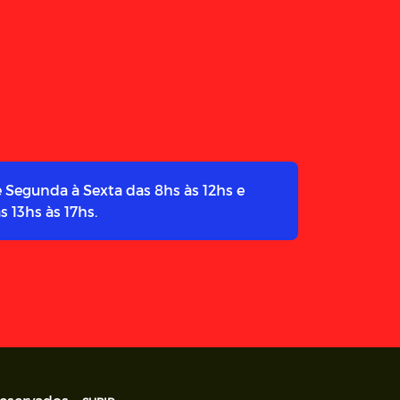
 Segunda à Sexta das 8hs às 12hs e
s 13hs às 17hs.