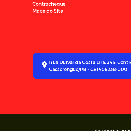
Contracheque
Mapa do Site
Rua Durval da Costa Lira, 343, Centr
Casserengue/PB - CEP: 58238-000