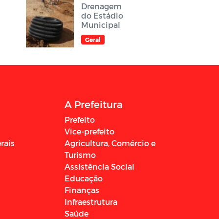
Drenagem
do Estádio
Municipal
Geral
A Prefeitura
Prefeito
Vice-prefeito
rais
Agricultura, Comércio e
Turismo
Assistência Social
Educação
Finanças
Infraestrutura
Saúde