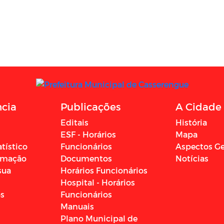
ncia
Publicações
A Cidade
Editais
História
ESF - Horários
Mapa
atístico
Funcionários
Aspectos Ge
ormação
Documentos
Notícias
sua
Horários Funcionários
Hospital - Horários
os
Funcionários
Manuais
Plano Municipal de