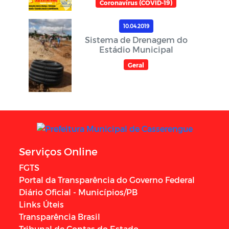
Coronavírus (COVID-19)
10.04.2019
Sistema de Drenagem do
Estádio Municipal
Geral
Serviços Online
FGTS
Portal da Transparência do Governo Federal
Diário Oficial - Municípios/PB
Links Úteis
Transparência Brasil
Tribunal de Contas do Estado