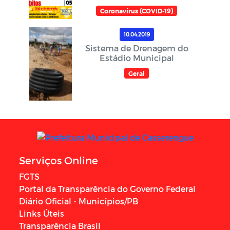
Coronavírus (COVID-19)
10.04.2019
Sistema de Drenagem do
Estádio Municipal
Geral
Serviços Online
FGTS
Portal da Transparência do Governo Federal
Diário Oficial - Municípios/PB
Links Úteis
Transparência Brasil