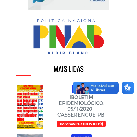
MAIS LIDAS
19.11.2020
ℹ️BOLETIM
EPIDEMIOLÓGICO,
05/11/2020 -
CASSERENGUE-PBℹ️
Coronavírus (COVID-19)