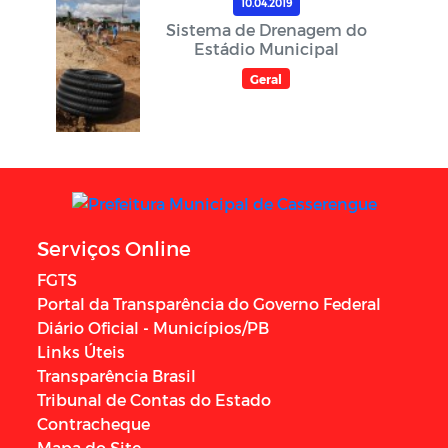
10.04.2019
Sistema de Drenagem do
Estádio Municipal
Geral
Serviços Online
FGTS
Portal da Transparência do Governo Federal
Diário Oficial - Municípios/PB
Links Úteis
Transparência Brasil
Tribunal de Contas do Estado
Contracheque
Mapa do Site