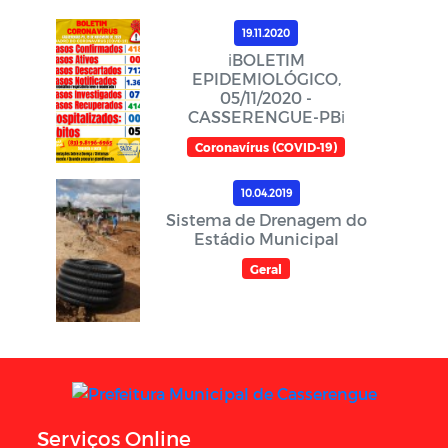
19.11.2020
ℹ️BOLETIM
EPIDEMIOLÓGICO,
05/11/2020 -
CASSERENGUE-PBℹ️
Coronavírus (COVID-19)
10.04.2019
Sistema de Drenagem do
Estádio Municipal
Geral
Serviços Online