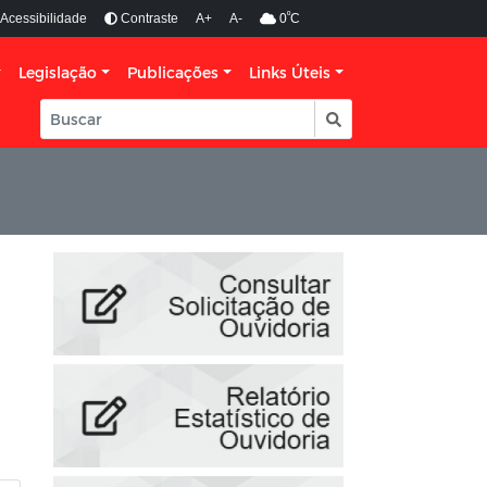
º
Acessibilidade
Contraste
A+
A-
0
C
Legislação
Publicações
Links Úteis