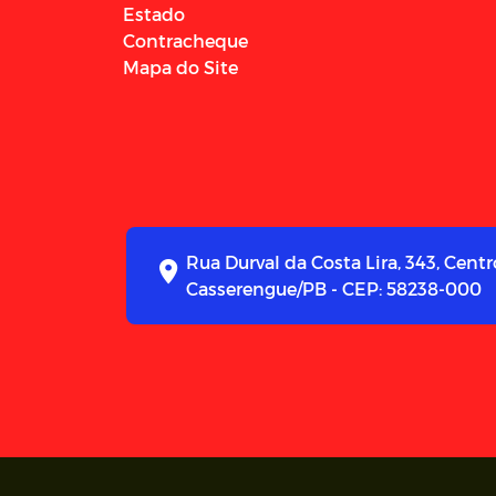
Estado
Contracheque
Mapa do Site
Rua Durval da Costa Lira, 343, Centr
Casserengue/PB - CEP: 58238-000