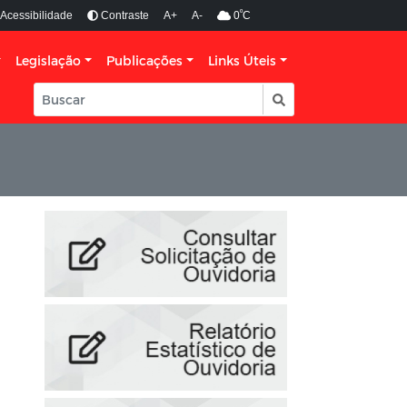
º
Acessibilidade
Contraste
A+
A-
0
C
Legislação
Publicações
Links Úteis