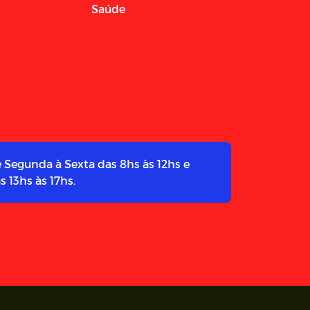
Saúde
 Segunda à Sexta das 8hs às 12hs e
s 13hs às 17hs.