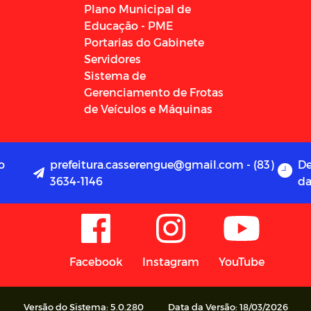
Plano Municipal de
Educação - PME
Portarias do Gabinete
Servidores
Sistema de
Gerenciamento de Frotas
de Veículos e Máquinas
o
prefeitura.casserengue@gmail.com - (83)
De
3634-1146
da
Facebook
Instagram
YouTube
Versão do Sistema: 5.0.280
Data da Versão: 18/03/2026