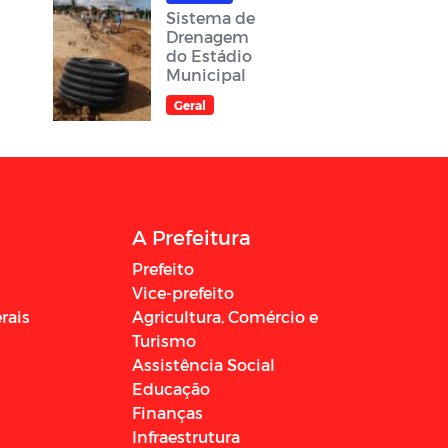
Sistema de
Drenagem
do Estádio
Municipal
Geral
A Prefeitura
Prefeito
Vice-prefeito
rais
Agricultura, Comércio e
Turismo
Assistência Social
Educação
Finanças
Infraestrutura