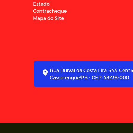
Estado
Contracheque
Mapa do Site
Rua Durval da Costa Lira, 343, Centr
Casserengue/PB - CEP: 58238-000