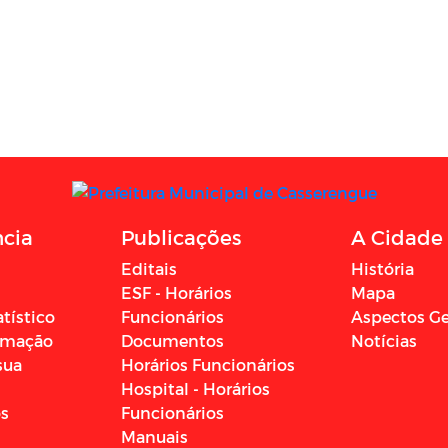
ncia
Publicações
A Cidade
Editais
História
ESF - Horários
Mapa
atístico
Funcionários
Aspectos Ge
ormação
Documentos
Notícias
sua
Horários Funcionários
Hospital - Horários
os
Funcionários
Manuais