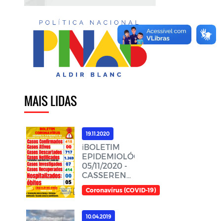
MAIS LIDAS
19.11.2020
ℹ️BOLETIM
EPIDEMIOLÓGICO,
05/11/2020 -
CASSERENGUE-
PBℹ️
Coronavírus (COVID-19)
10.04.2019