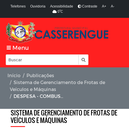
Telefones
Ouvidoria
Acessibilidade
Contraste
A+
A-
º
0
C
Menu
Início
Publicações
Sistema de Gerenciamento de Frotas de
Veículos e Máquinas
DESPESA - COMBUSTÍVEL - OUTUBRO 01 A 30/10/2020 - FUNDO MUNICIPAL DE SAÚDE - PREÇO ATUALIZADO
SISTEMA DE GERENCIAMENTO DE FROTAS DE
VEÍCULOS E MÁQUINAS