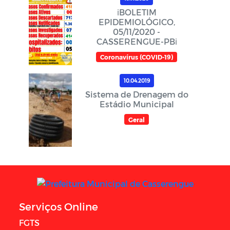
ℹ️BOLETIM
EPIDEMIOLÓGICO,
05/11/2020 -
CASSERENGUE-PBℹ️
Coronavírus (COVID-19)
10.04.2019
Sistema de Drenagem do
Estádio Municipal
Geral
Serviços Online
FGTS