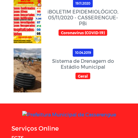
19.11.2020
ℹ️BOLETIM EPIDEMIOLÓGICO,
05/11/2020 - CASSERENGUE-
PBℹ️
Coronavírus (COVID-19)
10.04.2019
Sistema de Drenagem do
Estádio Municipal
Geral
Serviços Online
FGTS