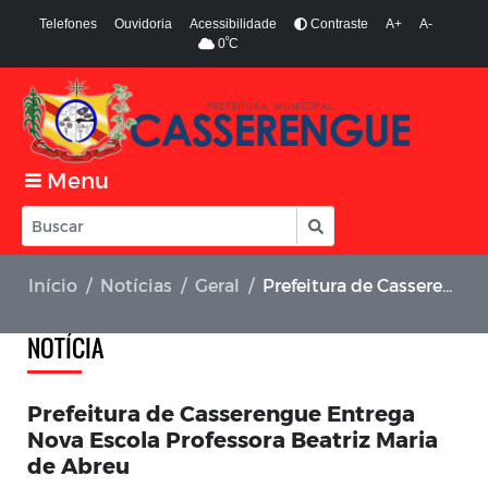
Telefones
Ouvidoria
Acessibilidade
Contraste
A+
A-
º
0
C
Menu
Início
Notícias
Geral
Prefeitura de Casserengue Entrega Nova Escola Professora Beatriz Maria de Abreu
NOTÍCIA
Prefeitura de Casserengue Entrega
Nova Escola Professora Beatriz Maria
de Abreu