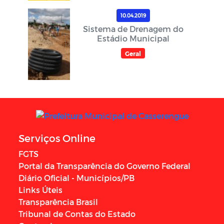
10.04.2019
Sistema de Drenagem do
Estádio Municipal
Geral
Serviços Online
FGTS
Portal da Transparência do Governo Federal
Diário Oficial - Municípios/PB
Links Úteis
Transparência Brasil
Tribunal de Contas do Estado