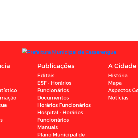
ncia
Publicações
A Cidade
Editais
História
ESF - Horários
Mapa
atístico
Funcionários
Aspectos Ge
ormação
Documentos
Notícias
sua
Horários Funcionários
Hospital - Horários
os
Funcionários
Manuais
Plano Municipal de