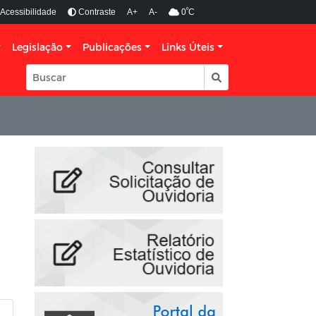
º
Acessibilidade
Contraste
A+
A-
0
C
Legislação
Publicações
Links Úteis