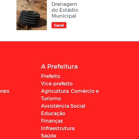
Drenagem
do Estádio
Municipal
Geral
A Prefeitura
Prefeito
Vice-prefeito
rais
Agricultura, Comércio e
Turismo
Assistência Social
Educação
Finanças
Infraestrutura
Saúde