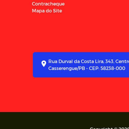
Contracheque
Mapa do Site
Rua Durval da Costa Lira, 343, Centr
Casserengue/PB - CEP: 58238-000