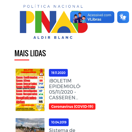
MAIS LIDAS
19.11.2020
ℹ️BOLETIM
EPIDEMIOLÓGICO,
05/11/2020 -
CASSERENGUE-
PBℹ️
Coronavírus (COVID-19)
10.04.2019
Sistema de