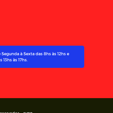
 Segunda à Sexta das 8hs às 12hs e
s 13hs às 17hs.