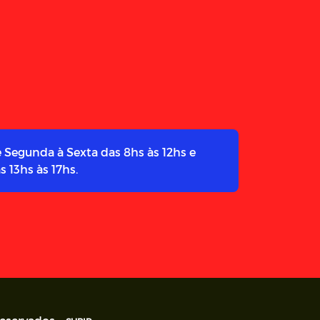
 Segunda à Sexta das 8hs às 12hs e
s 13hs às 17hs.