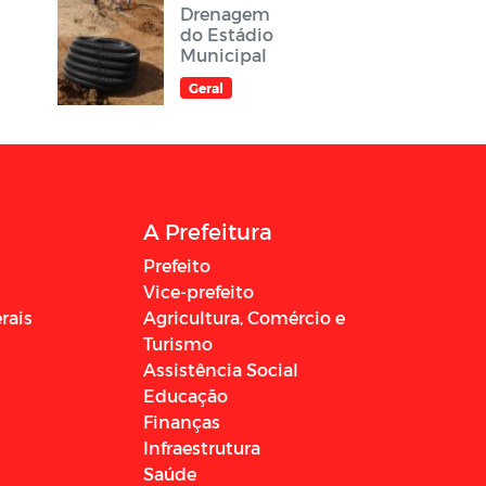
Drenagem
do Estádio
Municipal
Geral
A Prefeitura
Prefeito
Vice-prefeito
rais
Agricultura, Comércio e
Turismo
Assistência Social
Educação
Finanças
Infraestrutura
Saúde