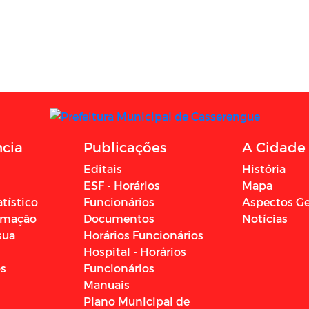
ncia
Publicações
A Cidade
Editais
História
ESF - Horários
Mapa
atístico
Funcionários
Aspectos Ge
ormação
Documentos
Notícias
sua
Horários Funcionários
Hospital - Horários
os
Funcionários
Manuais
Plano Municipal de