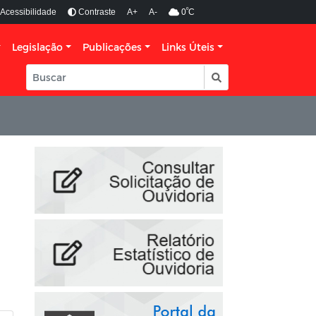
º
Acessibilidade
Contraste
A+
A-
0
C
Legislação
Publicações
Links Úteis