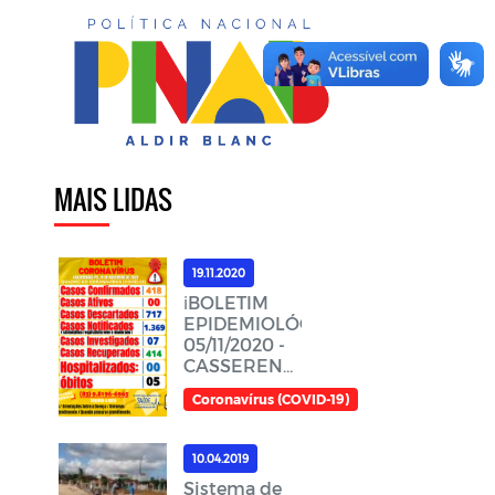
MAIS LIDAS
19.11.2020
ℹ️BOLETIM
EPIDEMIOLÓGICO,
05/11/2020 -
CASSERENGUE-
PBℹ️
Coronavírus (COVID-19)
10.04.2019
Sistema de