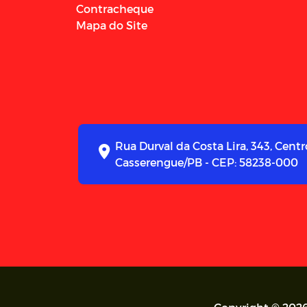
Contracheque
Mapa do Site
Rua Durval da Costa Lira, 343, Centr
Casserengue/PB - CEP: 58238-000