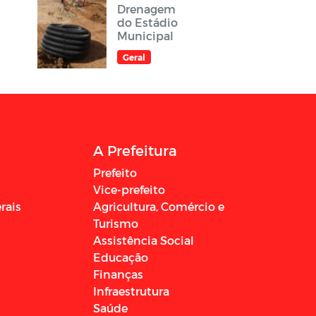
Drenagem
do Estádio
Municipal
Geral
A Prefeitura
Prefeito
Vice-prefeito
rais
Agricultura, Comércio e
Turismo
Assistência Social
Educação
Finanças
Infraestrutura
Saúde