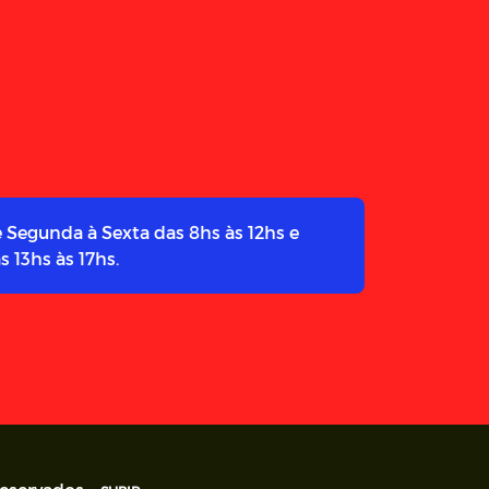
 Segunda à Sexta das 8hs às 12hs e
s 13hs às 17hs.