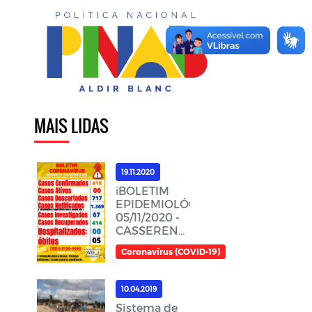
MAIS LIDAS
19.11.2020
ℹ️BOLETIM
EPIDEMIOLÓGICO,
05/11/2020 -
CASSERENGUE-
PBℹ️
Coronavírus (COVID-19)
10.04.2019
Sistema de