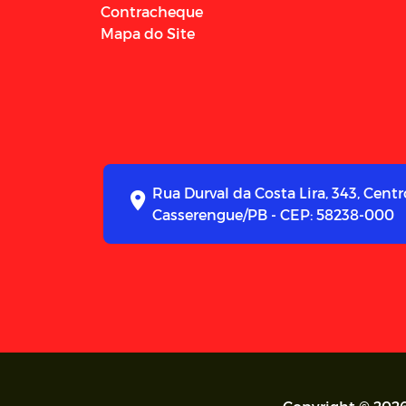
Contracheque
Mapa do Site
Rua Durval da Costa Lira, 343, Centr
Casserengue/PB - CEP: 58238-000