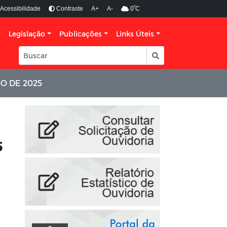
º
Acessibilidade
Contraste
A+
A-
0
C
Legislação
Publicações
Links Úteis
O DE 2025
5