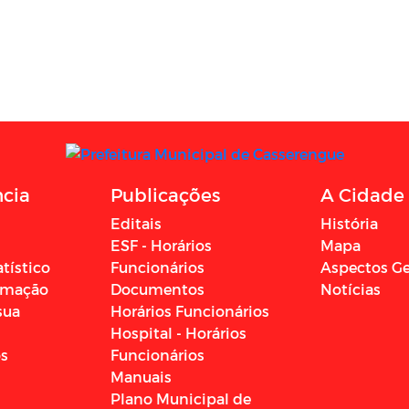
ncia
Publicações
A Cidade
Editais
História
ESF - Horários
Mapa
atístico
Funcionários
Aspectos Ge
ormação
Documentos
Notícias
sua
Horários Funcionários
Hospital - Horários
os
Funcionários
Manuais
Plano Municipal de